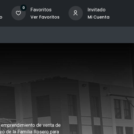
0
o
Favoritos
Invitado
to
Ver Favoritos
Mi Cuenta
o emprendimiento de venta de
oyo de la Familia Rosero para