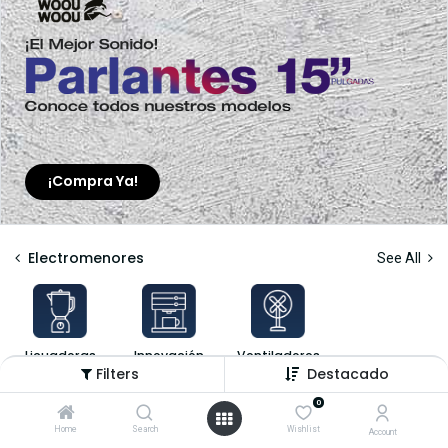
¡Compra Ya!
Electromenores
See All
Licuadoras
Innovación
Ventiladores
Filters
Destacado
Shop
14 items found.
0
Home
Search
Wishlist
Account