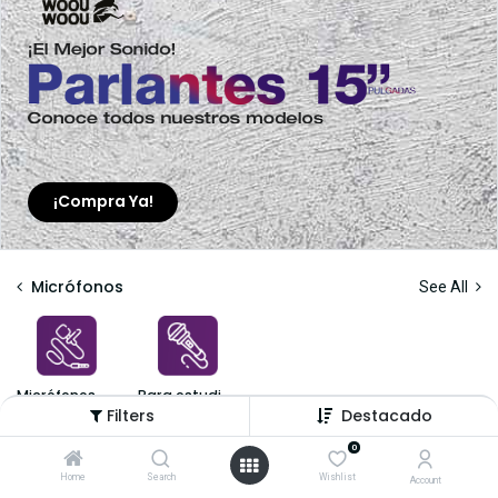
¡Compra Ya!
Micrófonos
See All
Micrófonos Corbateros
Para estudio y Ambiente
Filters
Destacado
Shop
2 items found.
0
Home
Search
Wishlist
Account