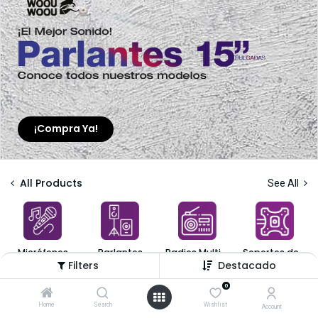
¡Compra Ya!
All Products
See All
Micrófonos
Parlantes
Radios Multibanda
Soportes de TV
Filters
Destacado
Shop
92 items found.
0
Home
Search
Wishlist
Account