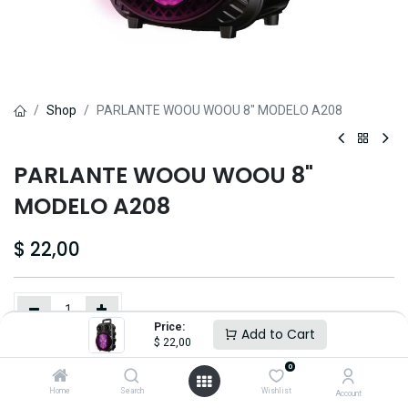
Shop
PARLANTE WOOU WOOU 8" MODELO A208
PARLANTE WOOU WOOU 8"
MODELO A208
$
22,00
Price:
Add to Cart
$
22,00
Comprar
Pagar Ahora
0
Home
Search
Wishlist
Añadir a lista de deseos
Account