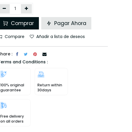
Comprar
Pagar Ahora
Compare
Añadir a lista de deseos
hare :
Terms and Conditions :
100% original
Return within
guarantee
30days
Free delivery
on all orders