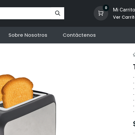
0
Mi Carrit
Ver Carri
Sobre Nosotros
Contáctenos
-
-
-
-
-
-
-