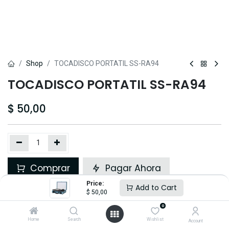
Shop
TOCADISCO PORTATIL SS-RA94
TOCADISCO PORTATIL SS-RA94
$
50,00
Comprar
Pagar Ahora
Price:
Add to Cart
Añadir a lista de deseos
$
50,00
0
Share :
Home
Search
Wishlist
Account