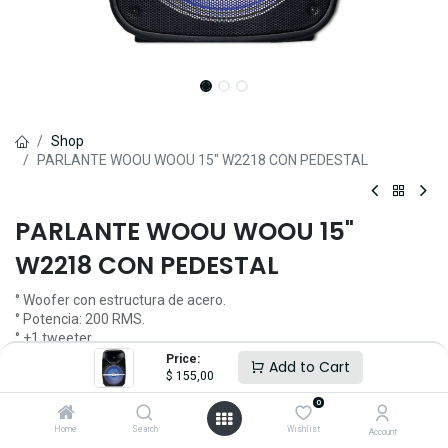
Shop
PARLANTE WOOU WOOU 15" W2218 CON PEDESTAL
PARLANTE WOOU WOOU 15"
W2218 CON PEDESTAL
° Woofer con estructura de acero.
° Potencia: 200 RMS.
° +1 tweeter.
° Potencia: 4OHms.
Price:
Add to Cart
° Luz LED.
$
155,00
° Bluetooth con conexión TWS.
0
° Función de radio FM.
Home
Search
Wishlist
° Ranura para SD y USB.
Account