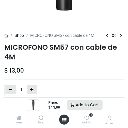
Shop
MICROFONO SM57 con cable de 4M
MICROFONO SM57 con cable de
4M
$
13,00
Comprar
Pagar Ahora
Price:
Add to Cart
$
13,00
0
Añadir a lista de deseos
Home
Search
Wishlist
Account