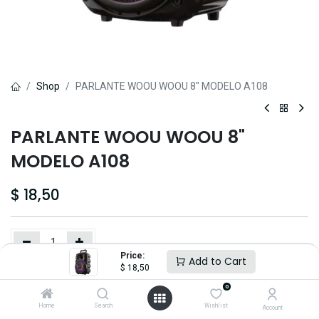
Shop
PARLANTE WOOU WOOU 8" MODELO A108
PARLANTE WOOU WOOU 8"
MODELO A108
$
18,50
Price:
Add to Cart
$
18,50
Comprar
Pagar Ahora
0
Home
Search
Wishlist
Añadir a lista de deseos
Account