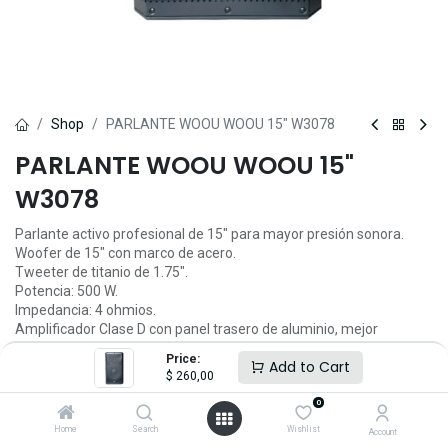
Shop
PARLANTE WOOU WOOU 15" W3078
PARLANTE WOOU WOOU 15"
W3078
Parlante activo profesional de 15" para mayor presión sonora.
Woofer de 15" con marco de acero.
Tweeter de titanio de 1.75".
Potencia: 500 W.
Impedancia: 4 ohmios.
Amplificador Clase D con panel trasero de aluminio, mejor
disipación y uso prolongado.
Price:
Add to Cart
Función Bluetooth/TWS.
$
260,00
Caja de altavoz negra resistente.
0
Home
Search
Wishlist
Account
$
260,00