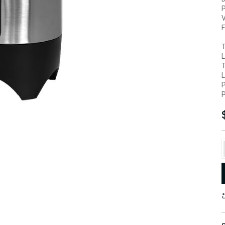
V
T
L
T
L
P
P