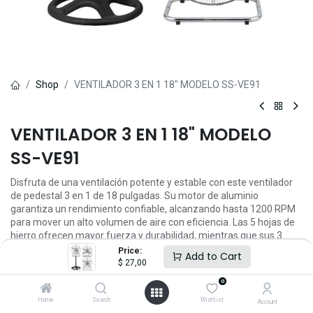
Shop
VENTILADOR 3 EN 1 18" MODELO SS-VE91
VENTILADOR 3 EN 1 18" MODELO
SS-VE91
Disfruta de una ventilación potente y estable con este ventilador
de pedestal 3 en 1 de 18 pulgadas. Su motor de aluminio
garantiza un rendimiento confiable, alcanzando hasta 1200 RPM
para mover un alto volumen de aire con eficiencia. Las 5 hojas de
hierro ofrecen mayor fuerza y durabilidad, mientras que sus 3
velocidades permiten ajustar la intensidad según tu comodidad.
Price:
Add to Cart
La base redonda de 800 g proporciona estabilidad incluso en
$
27,00
potencia máxima, y su parrilla de placa de zinc ofrece mayor
0
protección y resistencia al desgaste. Con un cable de alimentación
de 1.5 metros y enchufe plano, puedes colocarlo fácilmente
Home
Search
Wishlist
Account