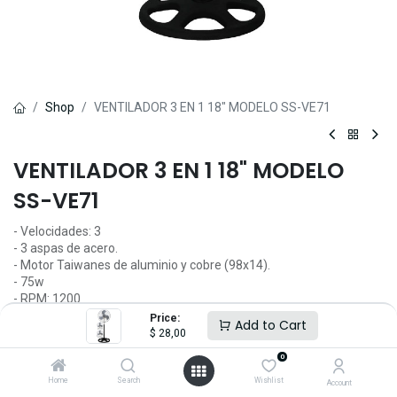
Shop
VENTILADOR 3 EN 1 18" MODELO SS-VE71
VENTILADOR 3 EN 1 18" MODELO
SS-VE71
- Velocidades: 3
- 3 aspas de acero.
- Motor Taiwanes de aluminio y cobre (98x14).
- 75w
- RPM: 1200
- Niveles de Potencia: 110v/ 60Hz
Price:
Add to Cart
- Cable de poder: 1.8 mt.
$
28,00
- Rejillas seguras de zinc (120x0.25 ).
0
- Diseño de soporte: redondo, 800g.
Home
Search
Wishlist
Account