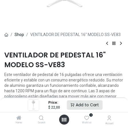
Shop
VENTILADOR DE PEDESTAL 16" MODELO SS-VE83
VENTILADOR DE PEDESTAL 16"
MODELO SS-VE83
Este ventilador de pedestal de 16 pulgadas ofrece una ventilación
eficiente y estable con un consumo energético reducido. Su motor
de aluminio garantiza un funcionamiento confiable, alcanzando
hasta 1200 RPM para un flujo de aire continuo. Las 3 aspas de
polipropileno están diseñadas para mover más aire con menor
ruido, mientras que sus 3 velocidades te permiten ajustar la
Price:
Add to Cart
intensidad según tu comodidad.
$
22,00
Con una altura de 1.2 metros y una base amplia de 60×60 cm,
0
brinda excelente estabilidad. Su parrilla tipo malla y cable de 1.5
metros con enchufe VDE aseguran mayor seguridad y facilidad de
Home
Search
Wishlist
Account